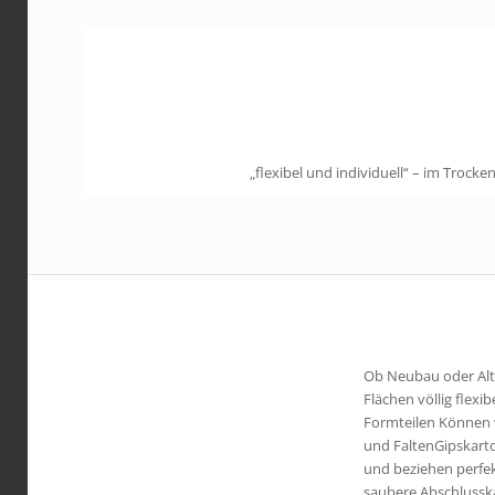
„flexibel und individuell“ – im Troc
Ob Neubau oder Alt
Flächen völlig flexi
Formteilen Können wi
und FaltenGipskarto
und beziehen perfek
saubere Abschlussk