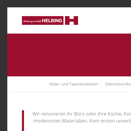
Maler- und Tapezierarbeiten
Dekorative Ma
Wir renovieren ihr Büro oder ihre Küche, 
modernsten Materialien. Vom ersten unverb