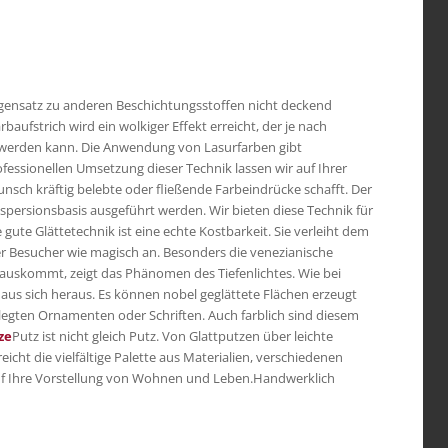
Gegensatz zu anderen Beschichtungsstoffen nicht deckend
aufstrich wird ein wolkiger Effekt erreicht, der je nach
t werden kann. Die Anwendung von Lasurfarben gibt
fessionellen Umsetzung dieser Technik lassen wir auf Ihrer
sch kräftig belebte oder fließende Farbeindrücke schafft. Der
spersionsbasis ausgeführt werden. Wir bieten diese Technik für
e gute Glättetechnik ist eine echte Kostbarkeit. Sie verleiht dem
er Besucher wie magisch an. Besonders die venezianische
n auskommt, zeigt das Phänomen des Tiefenlichtes. Wie bei
 aus sich heraus. Es können nobel geglättete Flächen erzeugt
legten Ornamenten oder Schriften. Auch farblich sind diesem
ze
Putz ist nicht gleich Putz. Von Glattputzen über leichte
icht die vielfältige Palette aus Materialien, verschiedenen
f Ihre Vorstellung von Wohnen und Leben.Handwerklich