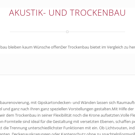
AKUSTIK- UND TROCKENBAU
kenbau bleiben kaum Wünsche offenDer Trockenbau bietet im Vergleich zu h
baurenovierung, mit Gipskartondecken- und Wänden lassen sich Raumauft
bel und ganz nach Ihren ganz speziellen Vorstellungen gestalten.Mit Hilfe de
r dem Trockenbau in seiner Flexibilität noch die Krone aufsetzten.Volle Flex
n-Formteile sind ideal für die Gestaltung mit versetzten Ebenen, schaffen 
t die Trennung unterschiedlichster Funktionen mit ein. Ob Lichtvouten, indi
anten, Deckenauskragungen oder Kantenschutz ohne zu spachtelnFormvoll