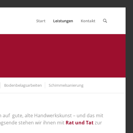
Start
Leistungen
Kontakt
Bodenbelagsarbeiten
Schimmelsanierung
 auf gute, alte Handwerkskunst – und das mit
agsende stehen wir ihnen mit
Rat und Tat
zur