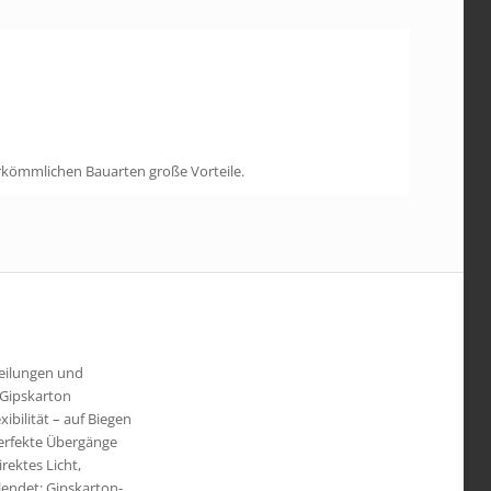
erkömmlichen Bauarten große Vorteile.
eilungen und
r Gipskarton
ibilität – auf Biegen
perfekte Übergänge
rektes Licht,
endet: Gipskarton-