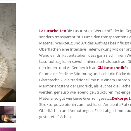
Lasurarbeiten
Die Lasur ist ein Werkstoff, der im 
sondern transparent ist. Durch den transparenten Farb
Material, Werkzeug und Art des Auftrags beeinfluss
Oberflächen eine Intensive Tiefenwirkung.Mit der pro
Wand ein Unikat entstehen, dass ganz nach ihrem Wun
Lasurauftrag kann sowohl mineralisch als auch auf Di
den Innen- und Außenbereich an.
Glättetechnik
Ein
Raum eine festliche Stimmung und zieht die Blicke d
Glättetechnik, die traditionell mit nur einem Farbto
Marmor entsteht der Eindruck, als leuchte die Fläche
werden, genauso wie lebendige Strukturen mit einge
Material so gut wie keine Grenzen gesetzt.
Dekorput
Strukturputze bis hin zum rustikalen Ambiente Putz re
Oberflächen und Anmutungen. Exakt abgestimmt au
gestaltete Flächen.